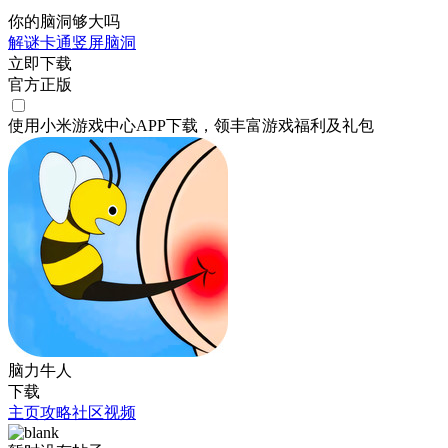
你的脑洞够大吗
解谜
卡通
竖屏
脑洞
立即下载
官方正版
使用小米游戏中心APP
下载
，领丰富游戏
福利
及
礼包
脑力牛人
下载
主页
攻略
社区
视频