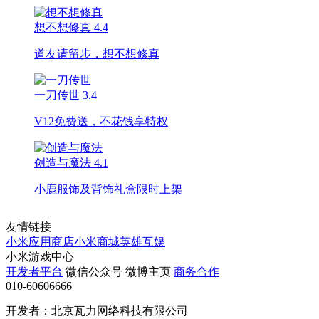
想不想修真
4.4
道友请留步，想不想修真
一刀传世
3.4
V12免费送，不花钱享特权
创造与魔法
4.1
小鹿服饰及背饰礼盒限时上架
友情链接
小米应用商店
小米商城
英雄互娱
小米游戏中心
开发者平台
微信公众号
微博主页
商务合作
010-60606666
开发者：北京瓦力网络科技有限公司