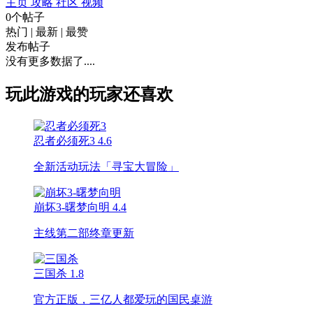
主页
攻略
社区
视频
0个帖子
热门
|
最新
|
最赞
发布帖子
没有更多数据了....
玩此游戏的玩家还喜欢
忍者必须死3
4.6
全新活动玩法「寻宝大冒险」
崩坏3-曙梦向明
4.4
主线第二部终章更新
三国杀
1.8
官方正版，三亿人都爱玩的国民桌游