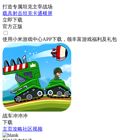
打造专属坦克主宰战场
载具射击
坦克
卡通
横屏
立即下载
官方正版
使用小米游戏中心APP
下载
，领丰富游戏
福利
及
礼包
战车冲冲冲
下载
主页
攻略
社区
视频