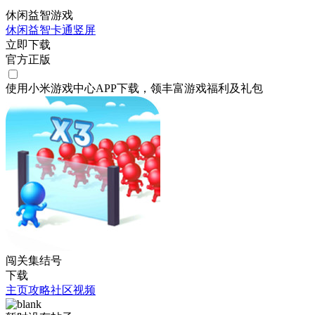
休闲益智游戏
休闲
益智
卡通
竖屏
立即下载
官方正版
使用小米游戏中心APP
下载
，领丰富游戏
福利
及
礼包
闯关集结号
下载
主页
攻略
社区
视频