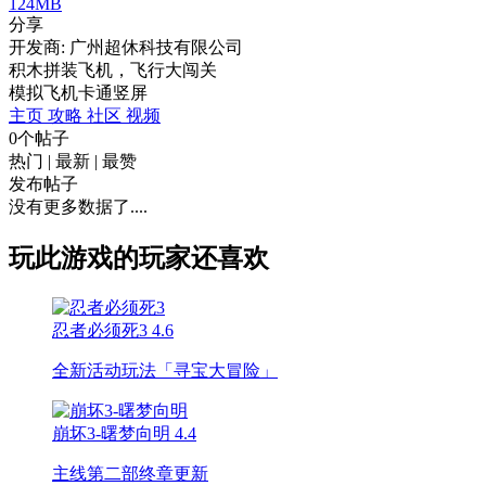
124MB
分享
开发商: 广州超休科技有限公司
积木拼装飞机，飞行大闯关
模拟
飞机
卡通
竖屏
主页
攻略
社区
视频
0个帖子
热门
|
最新
|
最赞
发布帖子
没有更多数据了....
玩此游戏的玩家还喜欢
忍者必须死3
4.6
全新活动玩法「寻宝大冒险」
崩坏3-曙梦向明
4.4
主线第二部终章更新