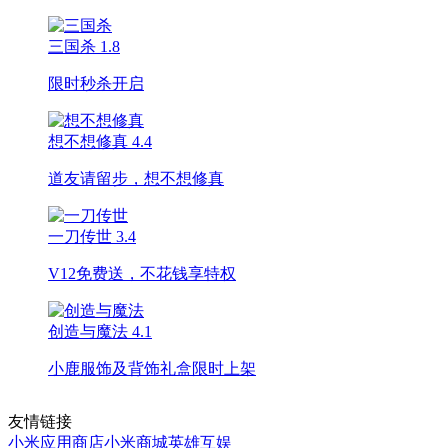
三国杀
1.8
限时秒杀开启
想不想修真
4.4
道友请留步，想不想修真
一刀传世
3.4
V12免费送，不花钱享特权
创造与魔法
4.1
小鹿服饰及背饰礼盒限时上架
友情链接
小米应用商店
小米商城
英雄互娱