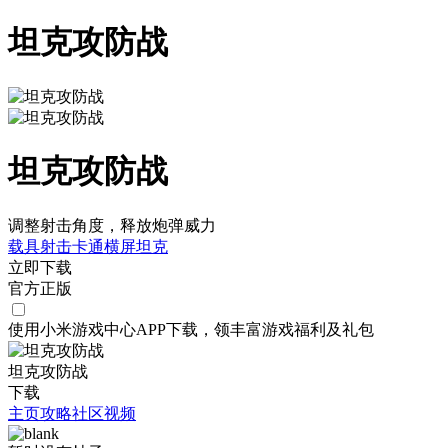
坦克攻防战
坦克攻防战
调整射击角度，释放炮弹威力
载具射击
卡通
横屏
坦克
立即下载
官方正版
使用小米游戏中心APP
下载
，领丰富游戏
福利
及
礼包
坦克攻防战
下载
主页
攻略
社区
视频