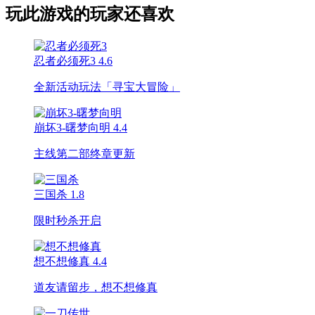
玩此游戏的玩家还喜欢
忍者必须死3
4.6
全新活动玩法「寻宝大冒险」
崩坏3-曙梦向明
4.4
主线第二部终章更新
三国杀
1.8
限时秒杀开启
想不想修真
4.4
道友请留步，想不想修真