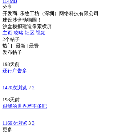
114MB
分享
开发商: 乐悠工坊（深圳）网络科技有限公司
建设沙盒动物园！
沙盒
模拟
建造
像素
横屏
主页
攻略
社区
视频
2个帖子
热门
|
最新
|
最赞
发布帖子
198天前
还行广告多
1420次浏览
2
2
198天前
跟我的世界差不多吧
1169次浏览
3
3
更多