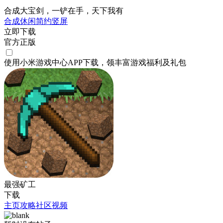
合成大宝剑，一铲在手，天下我有
合成
休闲
简约
竖屏
立即下载
官方正版
使用小米游戏中心APP
下载
，领丰富游戏
福利
及
礼包
最强矿工
下载
主页
攻略
社区
视频