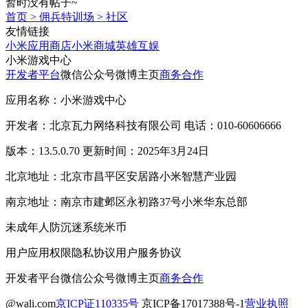
暂时没有帖子~
首页
>
佣兵特训场
>
社区
友情链接
小米应用商店
小米商城
英雄互娱
小米游戏中心
开发者平台
微信公众号
微博主页
商务合作
应用名称：小米游戏中心
开发者：北京瓦力网络科技有限公司 电话：010-60606666
版本：13.5.0.70 更新时间：2025年3月24日
北京地址：北京市昌平区安居路小米智慧产业园
南京地址：南京市建邺区永初路37号小米华东总部
未成年人防沉迷系统
米币
用户应用权限
隐私协议
用户服务协议
开发者平台
微信公众号
微博主页
商务合作
@wali.com
京ICP证110335号
京ICP备17017388号-1
营业执照