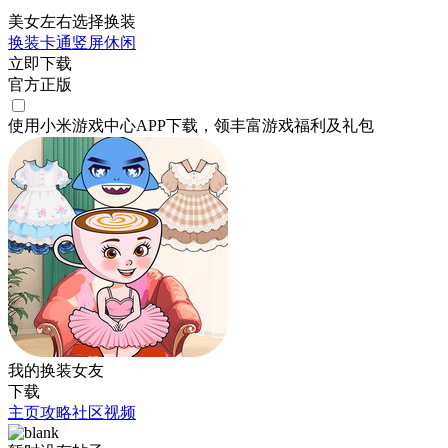
美女左右选择换装
换装
卡通
竖屏
休闲
立即下载
官方正版
使用小米游戏中心APP
下载
，领丰富游戏
福利
及
礼包
我的换装女友
下载
主页
攻略
社区
视频