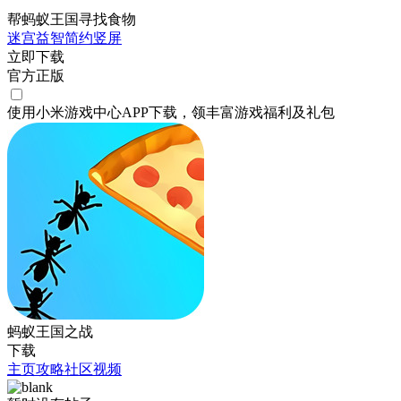
帮蚂蚁王国寻找食物
迷宫
益智
简约
竖屏
立即下载
官方正版
使用小米游戏中心APP
下载
，领丰富游戏
福利
及
礼包
蚂蚁王国之战
下载
主页
攻略
社区
视频