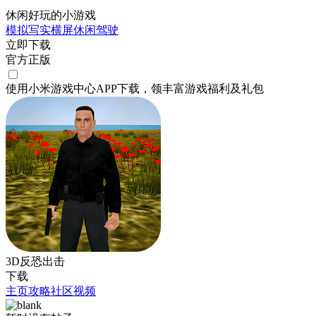
休闲好玩的小游戏
模拟
写实
横屏
休闲
驾驶
立即下载
官方正版
使用小米游戏中心APP
下载
，领丰富游戏
福利
及
礼包
3D反恐出击
下载
主页
攻略
社区
视频