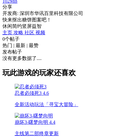
102MB
分享
开发商: 深圳市华讯百里科技有限公司
快来抠出糖饼图案吧！
休闲
简约
竖屏
益智
主页
攻略
社区
视频
0个帖子
热门
|
最新
|
最赞
发布帖子
没有更多数据了....
玩此游戏的玩家还喜欢
忍者必须死3
4.6
全新活动玩法「寻宝大冒险」
崩坏3-曙梦向明
4.4
主线第二部终章更新