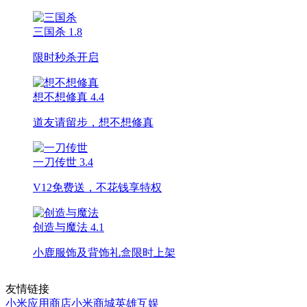
三国杀
1.8
限时秒杀开启
想不想修真
4.4
道友请留步，想不想修真
一刀传世
3.4
V12免费送，不花钱享特权
创造与魔法
4.1
小鹿服饰及背饰礼盒限时上架
友情链接
小米应用商店
小米商城
英雄互娱