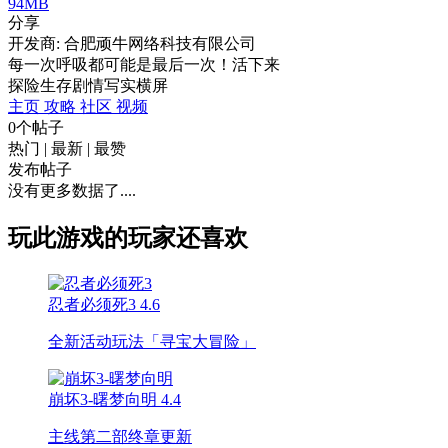
94MB
分享
开发商: 合肥顽牛网络科技有限公司
每一次呼吸都可能是最后一次！活下来
探险
生存
剧情
写实
横屏
主页
攻略
社区
视频
0个帖子
热门
|
最新
|
最赞
发布帖子
没有更多数据了....
玩此游戏的玩家还喜欢
忍者必须死3
4.6
全新活动玩法「寻宝大冒险」
崩坏3-曙梦向明
4.4
主线第二部终章更新