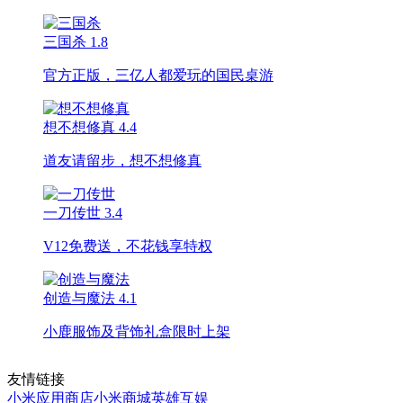
三国杀
1.8
官方正版，三亿人都爱玩的国民桌游
想不想修真
4.4
道友请留步，想不想修真
一刀传世
3.4
V12免费送，不花钱享特权
创造与魔法
4.1
小鹿服饰及背饰礼盒限时上架
友情链接
小米应用商店
小米商城
英雄互娱