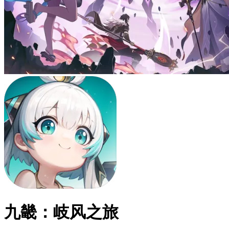
九畿：岐风之旅