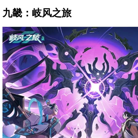
九畿：岐风之旅