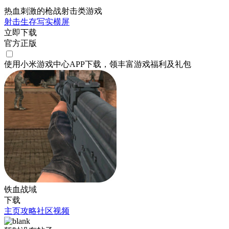
热血刺激的枪战射击类游戏
射击
生存
写实
横屏
立即下载
官方正版
使用小米游戏中心APP
下载
，领丰富游戏
福利
及
礼包
铁血战域
下载
主页
攻略
社区
视频