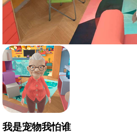
我是宠物我怕谁