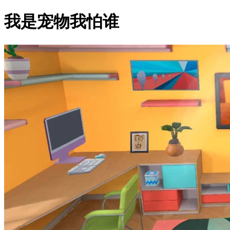
我是宠物我怕谁