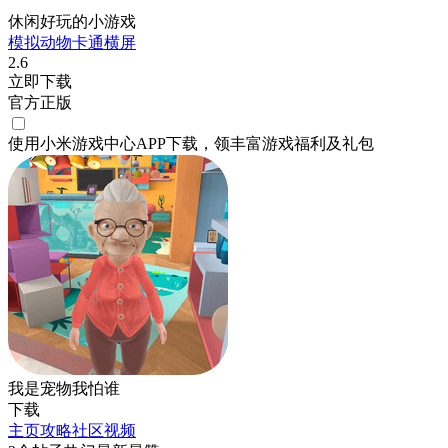
休闲好玩的小游戏
模拟
动物
卡通
横屏
2.6
立即下载
官方正版
使用小米游戏中心APP
下载
，领丰富游戏
福利
及
礼包
我是宠物我怕谁
下载
主页
攻略
社区
视频