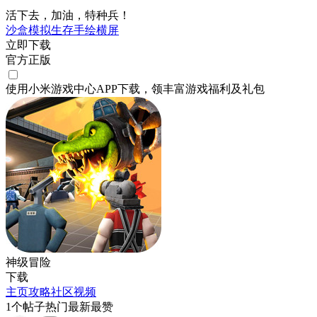
活下去，加油，特种兵！
沙盒
模拟
生存
手绘
横屏
立即下载
官方正版
使用小米游戏中心APP
下载
，领丰富游戏
福利
及
礼包
神级冒险
下载
主页
攻略
社区
视频
1
个帖子
热门
最新
最赞