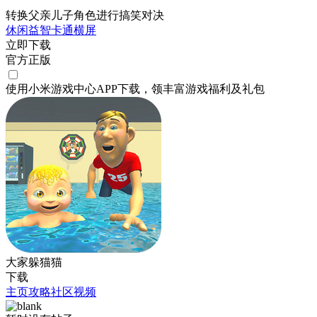
转换父亲儿子角色进行搞笑对决
休闲
益智
卡通
横屏
立即下载
官方正版
使用小米游戏中心APP
下载
，领丰富游戏
福利
及
礼包
大家躲猫猫
下载
主页
攻略
社区
视频