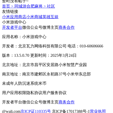
暂时没有帖子~
首页
>
同城游合肥麻将
>
社区
友情链接
小米应用商店
小米商城
英雄互娱
小米游戏中心
开发者平台
微信公众号
微博主页
商务合作
应用名称：小米游戏中心
开发者：北京瓦力网络科技有限公司 电话：010-60606666
版本：13.5.0.70 更新时间：2025年3月24日
北京地址：北京市昌平区安居路小米智慧产业园
南京地址：南京市建邺区永初路37号小米华东总部
未成年人防沉迷系统
米币
用户应用权限
隐私协议
用户服务协议
开发者平台
微信公众号
微博主页
商务合作
@wali.com
京ICP证110335号
京ICP备17017388号-1
营业执照