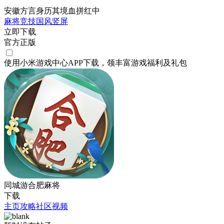
安徽方言身历其境血拼红中
麻将
竞技
国风
竖屏
立即下载
官方正版
使用小米游戏中心APP
下载
，领丰富游戏
福利
及
礼包
同城游合肥麻将
下载
主页
攻略
社区
视频