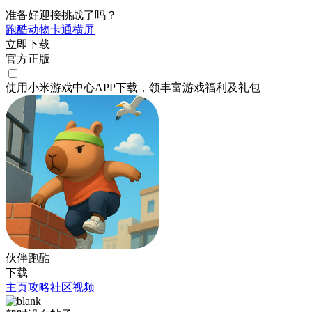
准备好迎接挑战了吗？
跑酷
动物
卡通
横屏
立即下载
官方正版
使用小米游戏中心APP
下载
，领丰富游戏
福利
及
礼包
伙伴跑酷
下载
主页
攻略
社区
视频