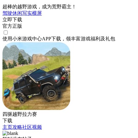
超棒的越野游戏，成为荒野霸主！
驾驶
休闲
写实
横屏
立即下载
官方正版
使用小米游戏中心APP
下载
，领丰富游戏
福利
及
礼包
四驱越野拉力赛
下载
主页
攻略
社区
视频