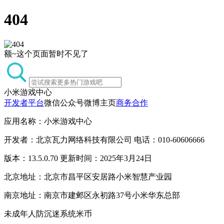
404
额~这个页面暂时不见了
小米游戏中心
开发者平台
微信公众号
微博主页
商务合作
应用名称：小米游戏中心
开发者：北京瓦力网络科技有限公司 电话：010-60606666
版本：13.5.0.70 更新时间：2025年3月24日
北京地址：北京市昌平区安居路小米智慧产业园
南京地址：南京市建邺区永初路37号小米华东总部
未成年人防沉迷系统
米币