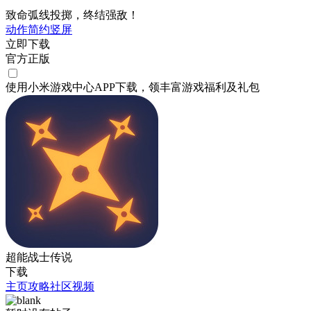
致命弧线投掷，终结强敌！
动作
简约
竖屏
立即下载
官方正版
使用小米游戏中心APP
下载
，领丰富游戏
福利
及
礼包
超能战士传说
下载
主页
攻略
社区
视频