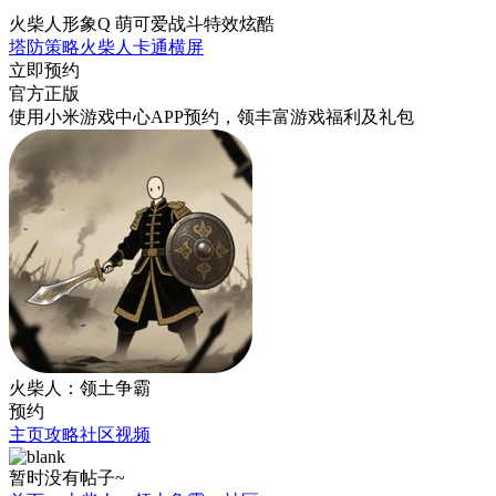
火柴人形象Q 萌可爱战斗特效炫酷
塔防
策略
火柴人
卡通
横屏
立即预约
官方正版
使用小米游戏中心APP
预约
，领丰富游戏
福利
及
礼包
火柴人：领土争霸
预约
主页
攻略
社区
视频
暂时没有帖子~