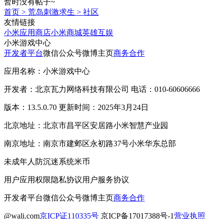
暂时没有帖子~
首页
>
荒岛刺激求生
>
社区
友情链接
小米应用商店
小米商城
英雄互娱
小米游戏中心
开发者平台
微信公众号
微博主页
商务合作
应用名称：小米游戏中心
开发者：北京瓦力网络科技有限公司 电话：010-60606666
版本：13.5.0.70 更新时间：2025年3月24日
北京地址：北京市昌平区安居路小米智慧产业园
南京地址：南京市建邺区永初路37号小米华东总部
未成年人防沉迷系统
米币
用户应用权限
隐私协议
用户服务协议
开发者平台
微信公众号
微博主页
商务合作
@wali.com
京ICP证110335号
京ICP备17017388号-1
营业执照