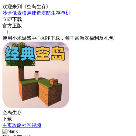
欢迎来到《空岛生存》
沙盒
像素
横屏
建造
塔防
生存
单机
立即下载
官方正版
使用小米游戏中心APP
下载
，领丰富游戏
福利
及
礼包
空岛生存
下载
主页
攻略
社区
视频