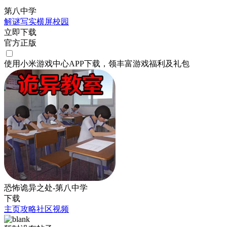
第八中学
解谜
写实
横屏
校园
立即下载
官方正版
使用小米游戏中心APP
下载
，领丰富游戏
福利
及
礼包
恐怖诡异之处-第八中学
下载
主页
攻略
社区
视频