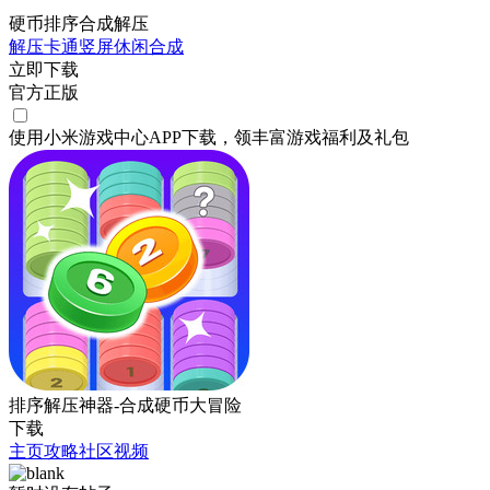
硬币排序合成解压
解压
卡通
竖屏
休闲
合成
立即下载
官方正版
使用小米游戏中心APP
下载
，领丰富游戏
福利
及
礼包
排序解压神器-合成硬币大冒险
下载
主页
攻略
社区
视频