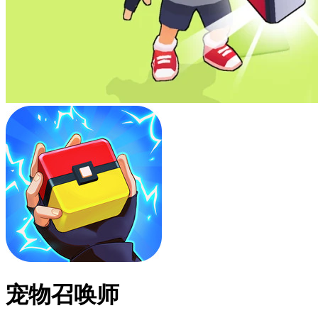
宠物召唤师