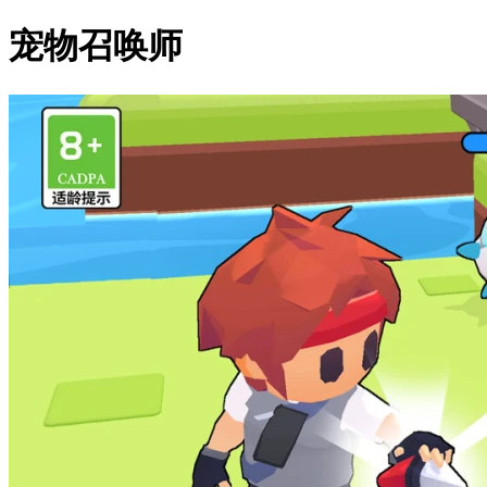
宠物召唤师