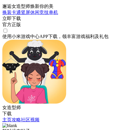
邂逅女造型师焕新你的美
换装
卡通
竖屏
休闲
竞技
单机
立即下载
官方正版
使用小米游戏中心APP
下载
，领丰富游戏
福利
及
礼包
女造型师
下载
主页
攻略
社区
视频