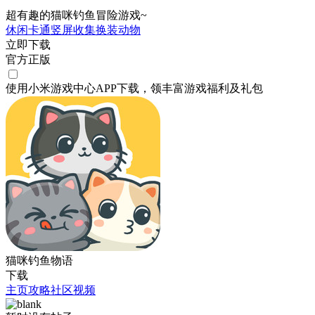
超有趣的猫咪钓鱼冒险游戏~
休闲
卡通
竖屏
收集
换装
动物
立即下载
官方正版
使用小米游戏中心APP
下载
，领丰富游戏
福利
及
礼包
猫咪钓鱼物语
下载
主页
攻略
社区
视频