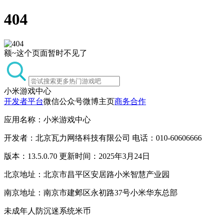
404
额~这个页面暂时不见了
小米游戏中心
开发者平台
微信公众号
微博主页
商务合作
应用名称：小米游戏中心
开发者：北京瓦力网络科技有限公司 电话：010-60606666
版本：13.5.0.70 更新时间：2025年3月24日
北京地址：北京市昌平区安居路小米智慧产业园
南京地址：南京市建邺区永初路37号小米华东总部
未成年人防沉迷系统
米币