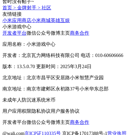
暂时没有帖子~
首页
>
金牌射手
>
社区
友情链接
小米应用商店
小米商城
英雄互娱
小米游戏中心
开发者平台
微信公众号
微博主页
商务合作
应用名称：小米游戏中心
开发者：北京瓦力网络科技有限公司 电话：010-60606666
版本：13.5.0.70 更新时间：2025年3月24日
北京地址：北京市昌平区安居路小米智慧产业园
南京地址：南京市建邺区永初路37号小米华东总部
未成年人防沉迷系统
米币
用户应用权限
隐私协议
用户服务协议
开发者平台
微信公众号
微博主页
商务合作
@wali.com
京ICP证110335号
京ICP备17017388号-1
营业执照