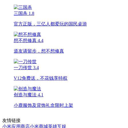
三国杀
1.8
官方正版，三亿人都爱玩的国民桌游
想不想修真
4.4
道友请留步，想不想修真
一刀传世
3.4
V12免费送，不花钱享特权
创造与魔法
4.1
小鹿服饰及背饰礼盒限时上架
友情链接
小米应用商店
小米商城
英雄互娱