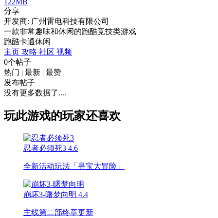
122MB
分享
开发商: 广州雷电科技有限公司
一款非常趣味和休闲的跑酷竞技类游戏
跑酷
卡通
休闲
主页
攻略
社区
视频
0个帖子
热门
|
最新
|
最赞
发布帖子
没有更多数据了....
玩此游戏的玩家还喜欢
忍者必须死3
4.6
全新活动玩法「寻宝大冒险」
崩坏3-曙梦向明
4.4
主线第二部终章更新