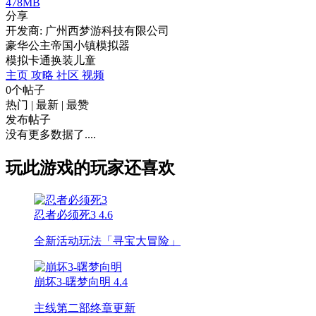
478MB
分享
开发商: 广州西梦游科技有限公司
豪华公主帝国小镇模拟器
模拟
卡通
换装
儿童
主页
攻略
社区
视频
0个帖子
热门
|
最新
|
最赞
发布帖子
没有更多数据了....
玩此游戏的玩家还喜欢
忍者必须死3
4.6
全新活动玩法「寻宝大冒险」
崩坏3-曙梦向明
4.4
主线第二部终章更新