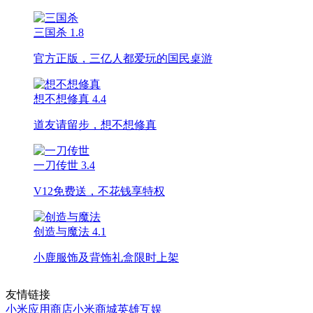
三国杀
1.8
官方正版，三亿人都爱玩的国民桌游
想不想修真
4.4
道友请留步，想不想修真
一刀传世
3.4
V12免费送，不花钱享特权
创造与魔法
4.1
小鹿服饰及背饰礼盒限时上架
友情链接
小米应用商店
小米商城
英雄互娱