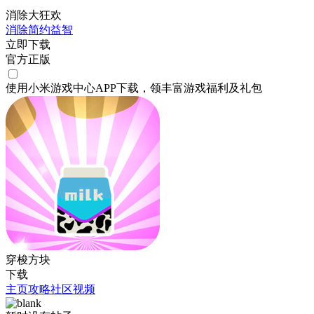
消除大狂欢
消除
简约
益智
立即下载
官方正版
使用小米游戏中心APP
下载
，领丰富游戏
福利
及
礼包
穿梭方块
下载
主页
攻略
社区
视频