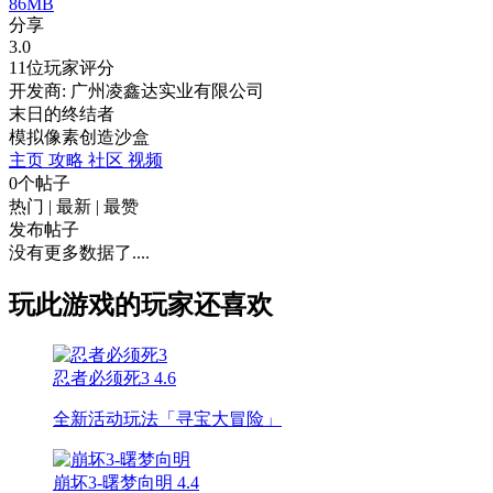
86MB
分享
3.0
11位玩家评分
开发商: 广州凌鑫达实业有限公司
末日的终结者
模拟
像素
创造
沙盒
主页
攻略
社区
视频
0个帖子
热门
|
最新
|
最赞
发布帖子
没有更多数据了....
玩此游戏的玩家还喜欢
忍者必须死3
4.6
全新活动玩法「寻宝大冒险」
崩坏3-曙梦向明
4.4