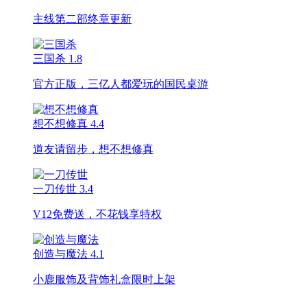
主线第二部终章更新
三国杀
1.8
官方正版，三亿人都爱玩的国民桌游
想不想修真
4.4
道友请留步，想不想修真
一刀传世
3.4
V12免费送，不花钱享特权
创造与魔法
4.1
小鹿服饰及背饰礼盒限时上架