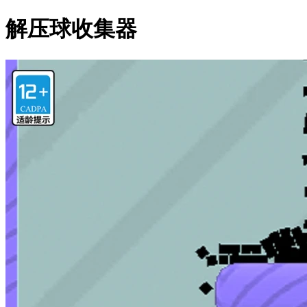
解压球收集器