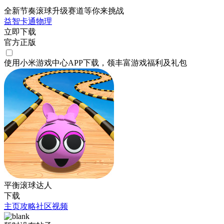
全新节奏滚球升级赛道等你来挑战
益智
卡通
物理
立即下载
官方正版
使用小米游戏中心APP
下载
，领丰富游戏
福利
及
礼包
平衡滚球达人
下载
主页
攻略
社区
视频