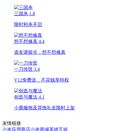
三国杀
1.8
限时秒杀开启
想不想修真
4.4
道友请留步，想不想修真
一刀传世
3.4
V12免费送，不花钱享特权
创造与魔法
4.1
小鹿服饰及背饰礼盒限时上架
友情链接
小米应用商店
小米商城
英雄互娱