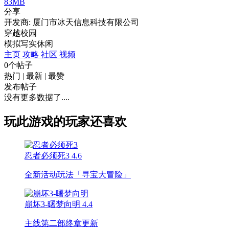
83MB
分享
开发商: 厦门市冰天信息科技有限公司
穿越校园
模拟
写实
休闲
主页
攻略
社区
视频
0个帖子
热门
|
最新
|
最赞
发布帖子
没有更多数据了....
玩此游戏的玩家还喜欢
忍者必须死3
4.6
全新活动玩法「寻宝大冒险」
崩坏3-曙梦向明
4.4
主线第二部终章更新