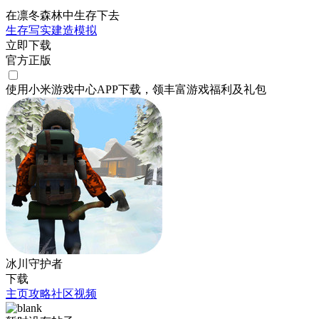
在凛冬森林中生存下去
生存
写实
建造
模拟
立即下载
官方正版
使用小米游戏中心APP
下载
，领丰富游戏
福利
及
礼包
冰川守护者
下载
主页
攻略
社区
视频