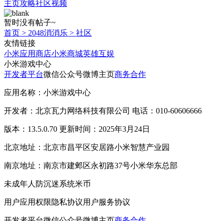
主页
攻略
社区
视频
暂时没有帖子~
首页
>
2048消消乐
>
社区
友情链接
小米应用商店
小米商城
英雄互娱
小米游戏中心
开发者平台
微信公众号
微博主页
商务合作
应用名称：小米游戏中心
开发者：北京瓦力网络科技有限公司 电话：010-60606666
版本：13.5.0.70 更新时间：2025年3月24日
北京地址：北京市昌平区安居路小米智慧产业园
南京地址：南京市建邺区永初路37号小米华东总部
未成年人防沉迷系统
米币
用户应用权限
隐私协议
用户服务协议
开发者平台
微信公众号
微博主页
商务合作