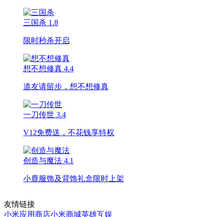
三国杀
1.8
限时秒杀开启
想不想修真
4.4
道友请留步，想不想修真
一刀传世
3.4
V12免费送，不花钱享特权
创造与魔法
4.1
小鹿服饰及背饰礼盒限时上架
友情链接
小米应用商店
小米商城
英雄互娱