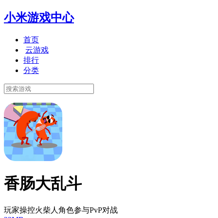
小米游戏中心
首页
云游戏
排行
分类
香肠大乱斗
玩家操控火柴人角色参与PvP对战