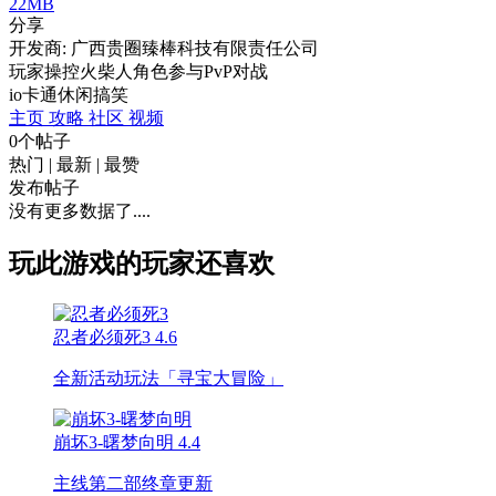
22MB
分享
开发商: 广西贵圈臻棒科技有限责任公司
玩家操控火柴人角色参与PvP对战
io
卡通
休闲
搞笑
主页
攻略
社区
视频
0个帖子
热门
|
最新
|
最赞
发布帖子
没有更多数据了....
玩此游戏的玩家还喜欢
忍者必须死3
4.6
全新活动玩法「寻宝大冒险」
崩坏3-曙梦向明
4.4
主线第二部终章更新