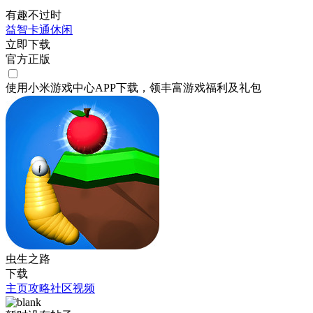
有趣不过时
益智
卡通
休闲
立即下载
官方正版
使用小米游戏中心APP
下载
，领丰富游戏
福利
及
礼包
虫生之路
下载
主页
攻略
社区
视频