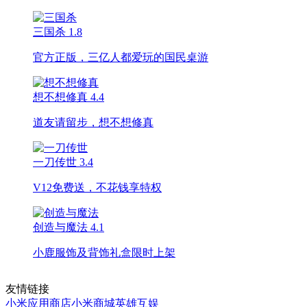
三国杀
1.8
官方正版，三亿人都爱玩的国民桌游
想不想修真
4.4
道友请留步，想不想修真
一刀传世
3.4
V12免费送，不花钱享特权
创造与魔法
4.1
小鹿服饰及背饰礼盒限时上架
友情链接
小米应用商店
小米商城
英雄互娱