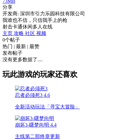
73MB
分享
开发商: 深圳市引力乐园科技有限公司
我谁也不信，只信我手上的枪
射击
卡通
休闲
多人在线
主页
攻略
社区
视频
0个帖子
热门
|
最新
|
最赞
发布帖子
没有更多数据了....
玩此游戏的玩家还喜欢
忍者必须死3
4.6
全新活动玩法「寻宝大冒险」
崩坏3-曙梦向明
4.4
主线第二部终章更新