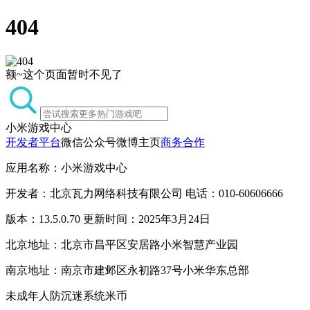
404
额~这个页面暂时不见了
小米游戏中心
开发者平台
微信公众号
微博主页
商务合作
应用名称：小米游戏中心
开发者：北京瓦力网络科技有限公司 电话：010-60606666
版本：13.5.0.70 更新时间：2025年3月24日
北京地址：北京市昌平区安居路小米智慧产业园
南京地址：南京市建邺区永初路37号小米华东总部
未成年人防沉迷系统
米币