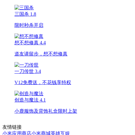
三国杀
1.8
限时秒杀开启
想不想修真
4.4
道友请留步，想不想修真
一刀传世
3.4
V12免费送，不花钱享特权
创造与魔法
4.1
小鹿服饰及背饰礼盒限时上架
友情链接
小米应用商店
小米商城
英雄互娱