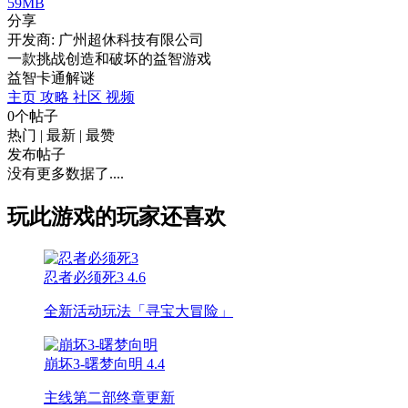
59MB
分享
开发商: 广州超休科技有限公司
一款挑战创造和破坏的益智游戏
益智
卡通
解谜
主页
攻略
社区
视频
0个帖子
热门
|
最新
|
最赞
发布帖子
没有更多数据了....
玩此游戏的玩家还喜欢
忍者必须死3
4.6
全新活动玩法「寻宝大冒险」
崩坏3-曙梦向明
4.4
主线第二部终章更新