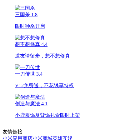
三国杀
1.8
限时秒杀开启
想不想修真
4.4
道友请留步，想不想修真
一刀传世
3.4
V12免费送，不花钱享特权
创造与魔法
4.1
小鹿服饰及背饰礼盒限时上架
友情链接
小米应用商店
小米商城
英雄互娱