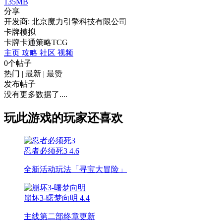
135MB
分享
开发商: 北京魔力引擎科技有限公司
卡牌模拟
卡牌
卡通
策略
TCG
主页
攻略
社区
视频
0个帖子
热门
|
最新
|
最赞
发布帖子
没有更多数据了....
玩此游戏的玩家还喜欢
忍者必须死3
4.6
全新活动玩法「寻宝大冒险」
崩坏3-曙梦向明
4.4
主线第二部终章更新