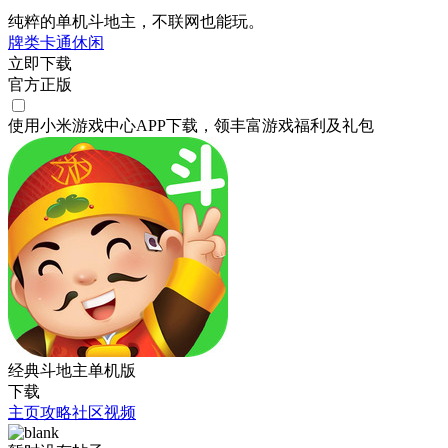
纯粹的单机斗地主，不联网也能玩。
牌类
卡通
休闲
立即下载
官方正版
使用小米游戏中心APP
下载
，领丰富游戏
福利
及
礼包
经典斗地主单机版
下载
主页
攻略
社区
视频